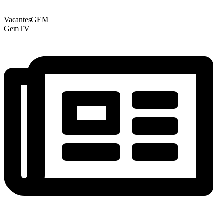
VacantesGEM
GemTV