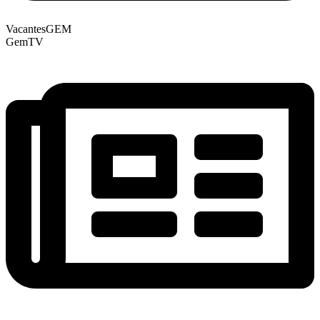
VacantesGEM
GemTV