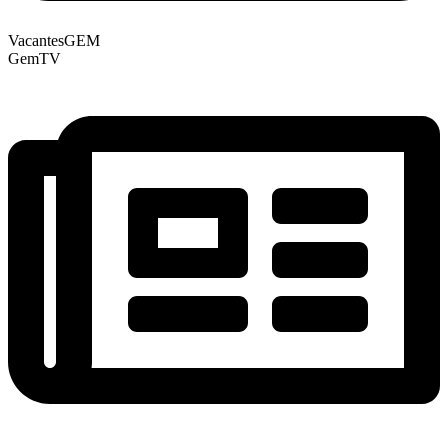
VacantesGEM
GemTV