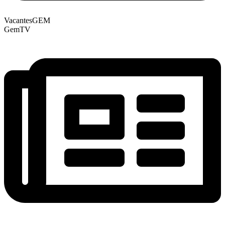
VacantesGEM
GemTV