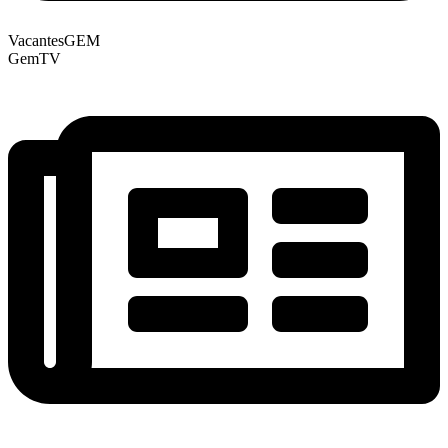
VacantesGEM
GemTV