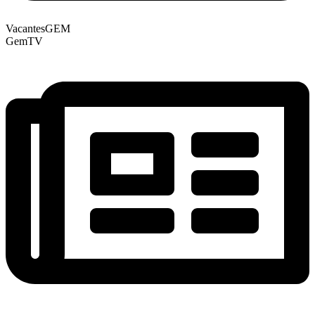
VacantesGEM
GemTV