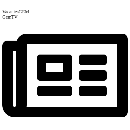
VacantesGEM
GemTV